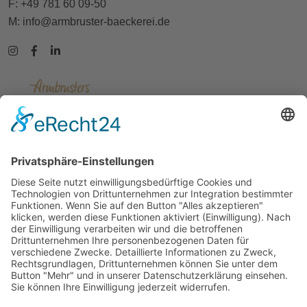
F: +49 781 60 09-50
M:
info@armbruster-baeckerei.de
Kontakt
Impressum
Datenschutz
AGB
AGB-Gutscheine