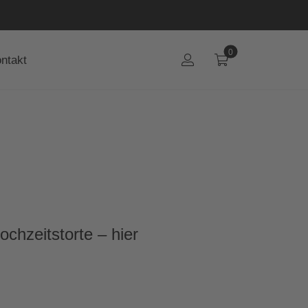
0
ntakt
chzeitstorte – hier
.