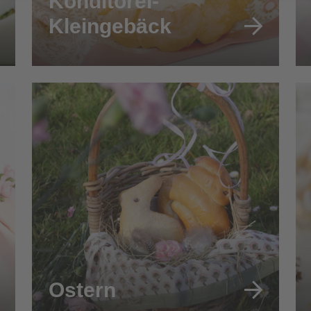
Konditorei-
Kleingebäck
Ostern