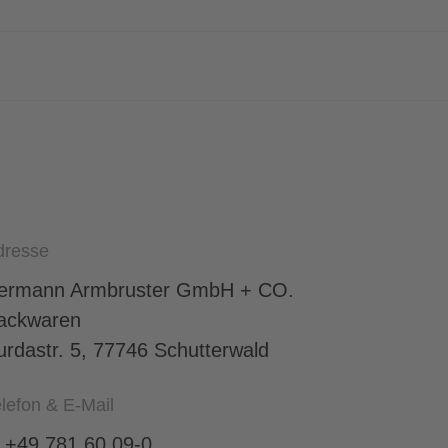
dresse
ermann Armbruster GmbH + CO.
ackwaren
urdastr. 5, 77746 Schutterwald
lefon & E-Mail
: +49 781 60 09-0