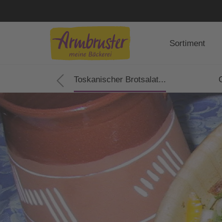
Sortiment
ette...
Toskanischer Brotsalat...
G