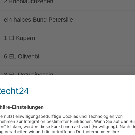
2 Knoblauchzehen
ein halbes Bund Petersilie
1 El Kapern
6 EL Olivenöl
3 EL Rotweinessig
Salz, Pfeffer