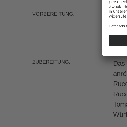
VORBEREITUNG:
Das 
sein
ZUBEREITUNG:
Das 
anrö
Ruco
Ruco
Toma
Würf