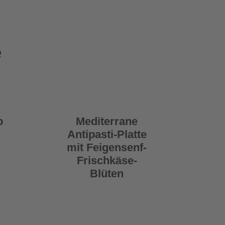
e
p
Mediterrane
Bl
Antipasti-Platte
mit Feigensenf-
Frischkäse-
Blüten