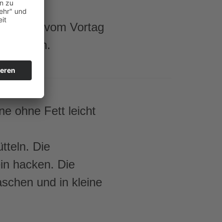
ndestens vom Vortag
verwenden.
ne ohne Fett leicht
tteln. Die
ein hacken. Die
schen und in kleine