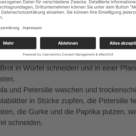
Ciabatta oder Toscana-Baguette sollte mi
 oder auch älter – bitte kein frisches Brot 
Brot in Würfel schneiden und in einer Pfan
sten.
la und Petersilie waschen und trockenschü
lablätter in Stücke zupfen, die Petersilie f
ten, die Gurke und die Paprika putzen, wa
el schneiden.