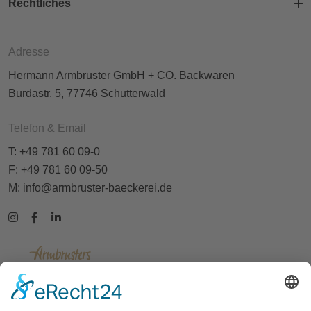
Rechtliches
Adresse
Hermann Armbruster GmbH + CO. Backwaren
Burdastr. 5, 77746 Schutterwald
Telefon & Email
T: +49 781 60 09-0
F: +49 781 60 09-50
M:
info@armbruster-baeckerei.de