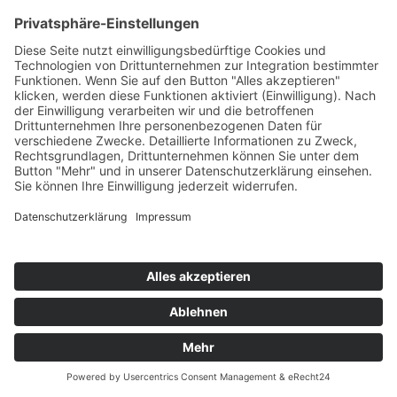
Kontakt
Impressum
Datenschutz
AGB
AGB-Gutscheine
© 2026 Hermann Armbruster GmbH + CO. Backwaren. Alle
Rechte vorbehalten.
Flammendes
2,75 €
incl.
Herz
19% MwSt.
0
Warenkorb
Menü
Back-Shops