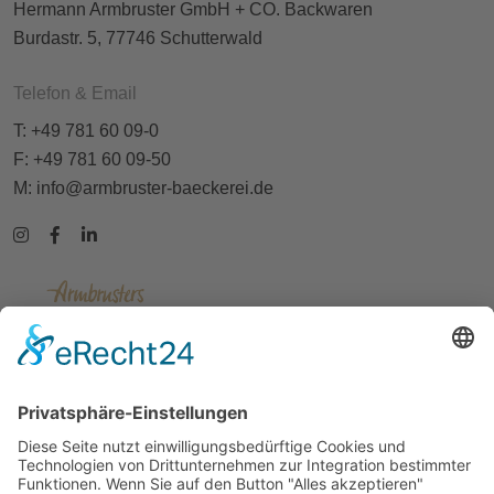
Hermann Armbruster GmbH + CO. Backwaren
Burdastr. 5, 77746 Schutterwald
Telefon & Email
T: +49 781 60 09-0
F: +49 781 60 09-50
M:
info@armbruster-baeckerei.de
Kontakt
Impressum